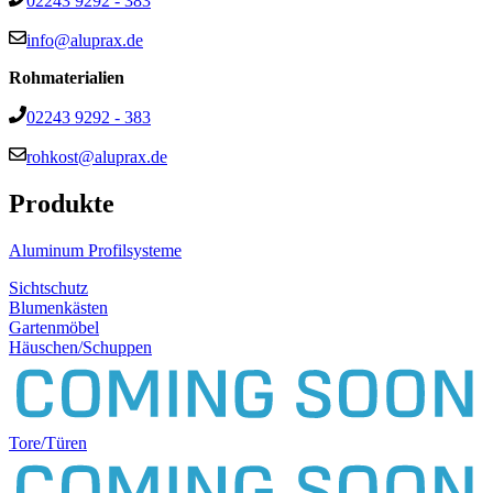
02243 9292 - 383
info@aluprax.de
Rohmaterialien
02243 9292 - 383
rohkost@aluprax.de
Produkte
Aluminum Profilsysteme
Sichtschutz
Blumenkästen
Gartenmöbel
Häuschen/Schuppen
Tore/Türen