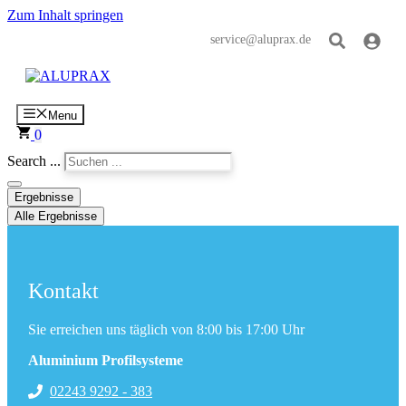
Zum Inhalt springen
service@aluprax.de
Menu
0
Search ...
Ergebnisse
Alle Ergebnisse
Kontakt
Sie erreichen uns täglich von 8:00 bis 17:00 Uhr
Aluminium Profilsysteme
02243 9292 - 383