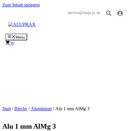
Zum Inhalt springen
service@aluprax.de
Menu
0
Alu 1 mm AlMg 3
Start
/
Bleche
/
Aluminium
/ Alu 1 mm AlMg 3
Alu 1 mm AlMg 3