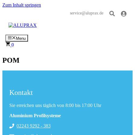
Zum Inhalt springen
service@aluprax.de
Menu
0
POM
Kontakt
Sie erreichen uns täglich von 8:00 bis 17:00 Uhr
Aluminium Profilsysteme
02243 9292 - 383